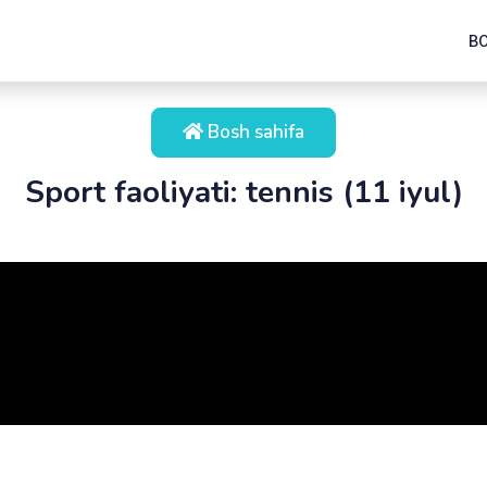
B
Bosh sahifa
Sport faoliyati: tennis (11 iyul)