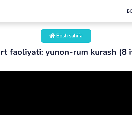
B
Bosh sahifa
rt faoliyati: yunon-rum kurash (8 i